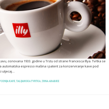
di kavu, osnovana 1933. godine u Trstu od strane Francesca Illya. Tvrtka se
rva automatska espresso mašina i patent za konzerviranje kave pod
ki utjecaj…
VODNJA KAVE
,
TALIJANSKA TVRTKA
,
ZRNA ARABIKE