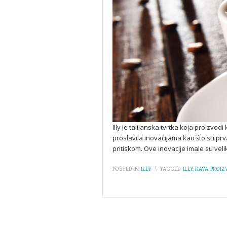
Illy je talijanska tvrtka koja proizvo
proslavila inovacijama kao što su p
pritiskom. Ove inovacije imale su veli
POSTED IN:
ILLY
\
TAGGED:
ILLY
,
KAVA
,
PROIZ