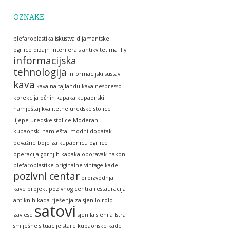
OZNAKE
blefaroplastika iskustva
dijamantske
ogrlice
dizajn interijera s antikvitetima
Illy
informacijska
tehnologija
informacijski sustav
kava
kava na tajlandu
kava nespresso
korekcija očnih kapaka
kupaonski
namještaj
kvalitetne uredske stolice
lijepe uredske stolice
Moderan
kupaonski namještaj
modni dodatak
odvažne boje za kupaonicu
ogrlice
operacija gornjih kapaka
oporavak nakon
blefaroplastike
originalne vintage kade
pozivni centar
proizvodnja
kave
projekt pozivnog centra
restauracija
antiknih kada
rješenja za sjenilo
rolo
satovi
zavjese
sjenila
sjenila Istra
smiješne situacije
stare kupaonske kade